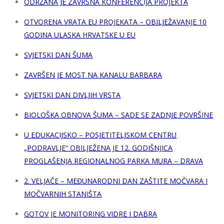
ODRŽANA JE ZAVRŠNA KONFERENCIJA PROJEKTA
OTVORENA VRATA EU PROJEKATA – OBILJEŽAVANJE 10
GODINA ULASKA HRVATSKE U EU
SVJETSKI DAN ŠUMA
ZAVRŠEN JE MOST NA KANALU BARBARA
SVJETSKI DAN DIVLJIH VRSTA
BIOLOŠKA OBNOVA ŠUMA – SADE SE ZADNJE POVRŠINE
U EDUKACIJSKO – POSJETITELJSKOM CENTRU
„PODRAVLJE“ OBILJEŽENA JE 12. GODIŠNJICA
PROGLAŠENJA REGIONALNOG PARKA MURA – DRAVA
2. VELJAČE – MEĐUNARODNI DAN ZAŠTITE MOČVARA I
MOČVARNIH STANIŠTA
GOTOV JE MONITORING VIDRE I DABRA