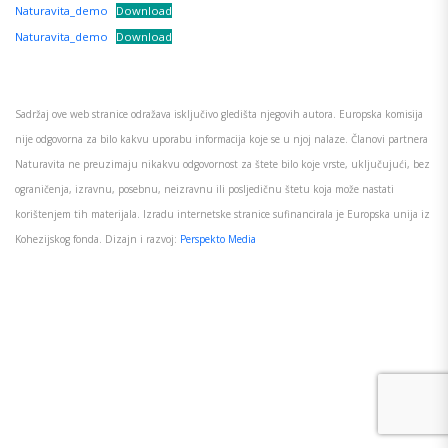
Naturavita_demo
Download
Naturavita_demo
Download
Sadržaj ove web stranice odražava isključivo gledišta njegovih autora. Europska komisija
nije odgovorna za bilo kakvu uporabu informacija koje se u njoj nalaze. Članovi partnera
Naturavita ne preuzimaju nikakvu odgovornost za štete bilo koje vrste, uključujući, bez
ograničenja, izravnu, posebnu, neizravnu ili posljedičnu štetu koja može nastati
korištenjem tih materijala. Izradu internetske stranice sufinancirala je Europska unija iz
Kohezijskog fonda. Dizajn i razvoj:
Perspekto Media